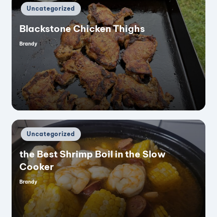
Posted
Uncategorized
in
Blackstone Chicken Thighs
Brandy
Posted
by
Posted
Uncategorized
in
the Best Shrimp Boil in the Slow
Cooker
Brandy
Posted
by