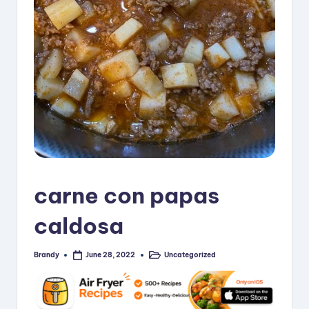
i
p
e
s
carne con papas
caldosa
Brandy
Uncategorized
June 28, 2022
Posted
Posted
by
in