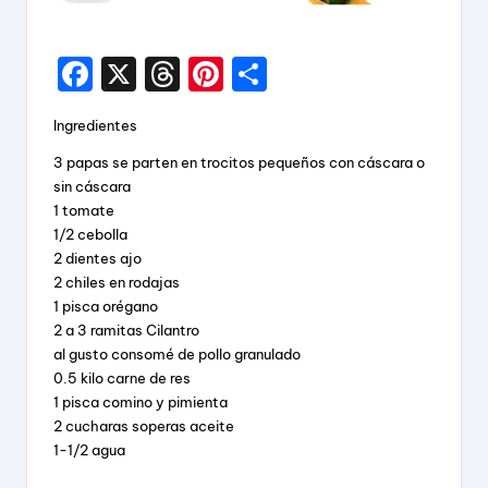
F
X
T
Pi
S
a
hr
nt
h
Ingredientes
c
e
er
a
3 papas se parten en trocitos pequeños con cáscara o
e
a
e
re
sin cáscara
b
d
st
1 tomate
1/2 cebolla
o
s
2 dientes ajo
o
2 chiles en rodajas
k
1 pisca orégano
2 a 3 ramitas Cilantro
al gusto consomé de pollo granulado
0.5 kilo carne de res
1 pisca comino y pimienta
2 cucharas soperas aceite
1-1/2 agua