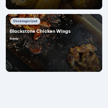
Posted
Uncategorized
in
Blackstone Chicken Wings
Brandy
Posted
by